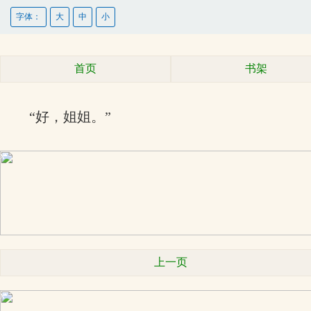
字体：
大
中
小
首页
书架
“好，姐姐。”
x
上一页
x