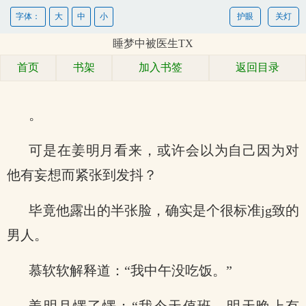
字体：
大
中
小
护眼
关灯
睡梦中被医生TX
首页
书架
加入书签
返回目录
。
可是在姜明月看来，或许会以为自己因为对
他有妄想而紧张到发抖？
毕竟他露出的半张脸，确实是个很标准jg致的
男人。
慕软软解释道：“我中午没吃饭。”