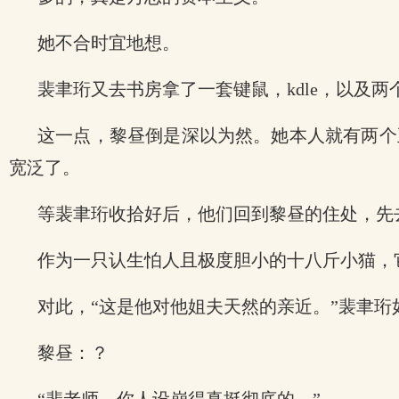
她不合时宜地想。
裴聿珩又去书房拿了一套键鼠，kdle，以及
这一点，黎昼倒是深以为然。她本人就有两个
宽泛了。
等裴聿珩收拾好后，他们回到黎昼的住处，先
作为一只认生怕人且极度胆小的十八斤小猫，
对此，“这是他对他姐夫天然的亲近。”裴聿珩
黎昼：？