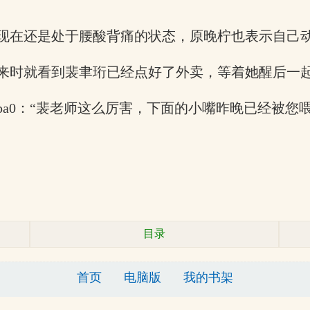
现在还是处于腰酸背痛的状态，原晚柠也表示自己
来时就看到裴聿珩已经点好了外卖，等着她醒后一
a0：“裴老师这么厉害，下面的小嘴昨晚已经被您喂
目录
首页
电脑版
我的书架