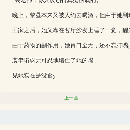
“裴老师，你人设崩得真挺彻底的。”
晚上，黎昼本来又被人约去喝酒，但由于她到
回家之后，她又靠在客厅沙发上睡了一觉，醒
由于药物的副作用，她胃口全无，还不忘打嘴p
裴聿珩忍无可忍地堵住了她的嘴。
见她实在是没食y
上一章