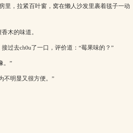
书房里，拉紧百叶窗，窝在懒人沙发里裹着毯子一动
檀香木的味道。
过去ch0u了一口，评价道：“莓果味的？”
像。”
为不明显又很方便。”