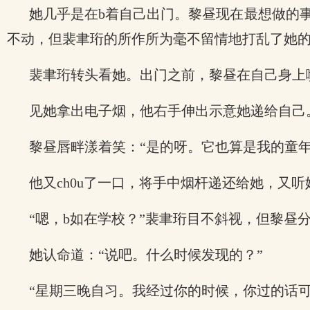
她几乎是在b着自己出门。黎昼现在最想做的
不动，但裴聿珩的所作所为毫不留情地打乱了她
裴聿珩转头看她。出门之前，黎昼在自己身上
见她拿出电子烟，他右手伸出示意她递给自己。
黎昼唇畔漾着笑：“是的呀。它也算是我的童年
他又ch0u了一口，将手中烟杆递还给她，又
“嗯，b如在学校？”裴聿珩目不斜视，但黎昼
她认命道：“说吧。什么时候发现的？”
“星期三晚自习。我经过你的时候，你过的话可