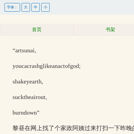
字体：
大
中
小
首页
书架
“artsunai,
youcacrashglikeanactofgod;
shakeyearth,
sucktheairout,
burndown”
黎昼在网上找了个家政阿姨过来打扫一下昨晚