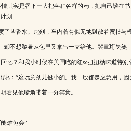
事情其实是吞下一大把各种各样的药，把自己锁在
的计划。
喷了些香水。此刻，车内若有似无地飘散着蜜桔与
却不想黎昼从包里又拿出一支给他。裴聿珩失笑，接
回忆？和我小时候在美国吃的红se扭扭糖味道特别
听她说：“这玩意劲儿挺小的。我一般都是应急用，因
分明看见他嘴角带着一分笑意。
能难免会”