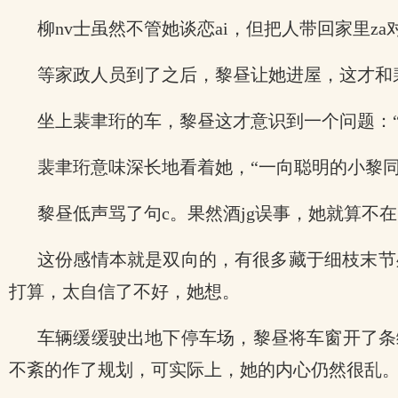
柳nv士虽然不管她谈恋ai，但把人带回家里z
等家政人员到了之后，黎昼让她进屋，这才和
坐上裴聿珩的车，黎昼这才意识到一个问题：
裴聿珩意味深长地看着她，“一向聪明的小黎
黎昼低声骂了句c。果然酒jg误事，她就算不
这份感情本就是双向的，有很多藏于细枝末节
打算，太自信了不好，她想。
车辆缓缓驶出地下停车场，黎昼将车窗开了条
不紊的作了规划，可实际上，她的内心仍然很乱