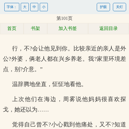
字体：
大
中
小
护眼
关灯
第101页
首页
书架
加入书签
返回目录
行，不?会让他见到你。比较亲近的亲人是外
公?外婆，俩老人都在兴乡养老。我?家里环境差
点，别?介意。”
温辞腾地坐直，怔怔地看他。
上次他们在海边，周雾说他妈妈很喜欢探
戈，她还以为……
觉得自己曾不?小心戳到他痛处，又不?知道