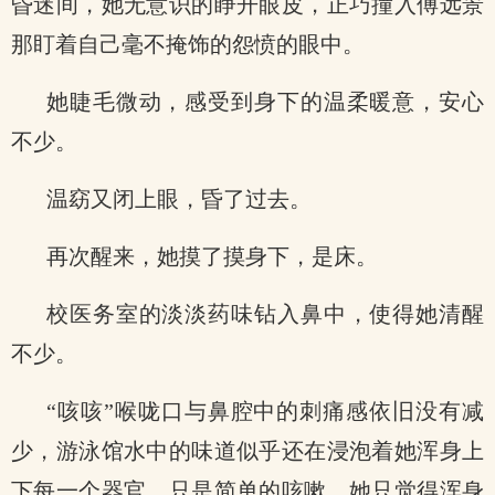
昏迷间，她无意识的睁开眼皮，正巧撞入傅远景
那盯着自己毫不掩饰的怨愤的眼中。
她睫毛微动，感受到身下的温柔暖意，安心
不少。
温窈又闭上眼，昏了过去。
再次醒来，她摸了摸身下，是床。
校医务室的淡淡药味钻入鼻中，使得她清醒
不少。
“咳咳”喉咙口与鼻腔中的刺痛感依旧没有减
少，游泳馆水中的味道似乎还在浸泡着她浑身上
下每一个器官，只是简单的咳嗽，她只觉得浑身