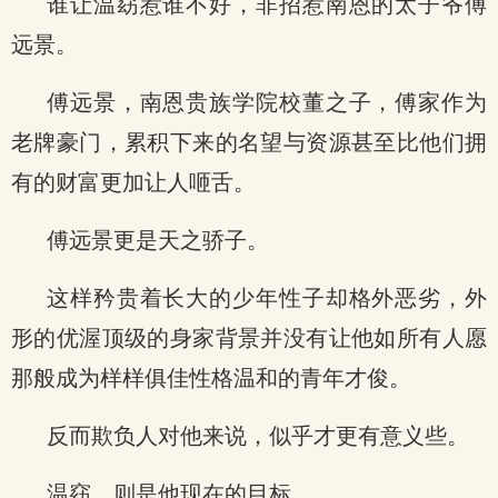
谁让温窈惹谁不好，非招惹南恩的太子爷傅
远景。
傅远景，南恩贵族学院校董之子，傅家作为
老牌豪门，累积下来的名望与资源甚至比他们拥
有的财富更加让人咂舌。
傅远景更是天之骄子。
这样矜贵着长大的少年性子却格外恶劣，外
形的优渥顶级的身家背景并没有让他如所有人愿
那般成为样样俱佳性格温和的青年才俊。
反而欺负人对他来说，似乎才更有意义些。
温窈，则是他现在的目标。