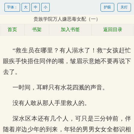
字体：
大
中
小
护眼
关灯
贵族学院万人嫌恶毒女配（一）
首页
书架
加入书签
返回目录
“救生员在哪里？有人溺水了！救”女孩赶忙
眼疾手快捂住同伴的嘴，皱眉示意她不要再说下
去了。
一时间，耳畔只有水花四溅的声音。
没有人敢从那人手里救人的。
深水区本还有几个人，可只是三分钟前，伴
随着岸边少年的到来，年轻的男男女女全都识相