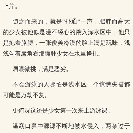
上岸。
随之而来的，就是“扑通”一声，肥胖而高大
的少女被他似是漫不经心的踹入深水区中，他只
是抱着胳膊，一张俊美冷漠的脸上满是玩味，浅
浅勾着唇角看那臃肿少女在水里挣扎。
眉眼微挑，满是恶劣。
不会游泳的人哪怕是浅水区一个惊慌失措都
可能是万劫不复。
更何况这还是少女第一次来上游泳课。
温窈口鼻中源源不断地被水侵入，两条过于