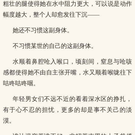
粗壮的腿使得她在水中阻力更大，可以说是动作
幅度越大，整个人却愈发往下沉——
她还不习惯这副身体。
不习惯某世的自己的这副身体。
水顺着鼻腔呛入喉口，顷刻间，窒息与呛咳
感都使得她不由自主张开嘴，水又顺着喉咙往下
咕咚咕咚咽。
年轻男女们不远不近的看着深水区的挣扎，
有于心不忍的担忧，更多的却是事不关己的淡
漠。