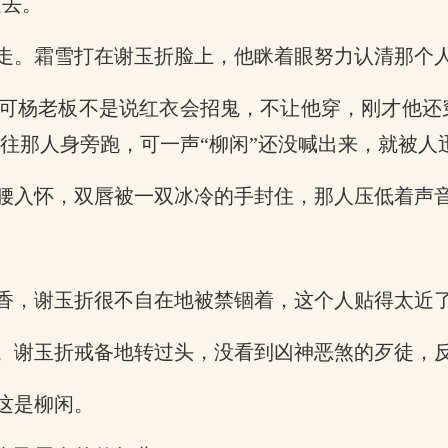
走去。
走。霜雪打在谢玉折脸上，他眯着眼努力认清那个
可杨老板不是说红衣会招鬼，不让他穿，刚才他还
就往那人身旁跑，可一声“柳闲”还没喊出来，就被人
腰入怀，双唇被一双冰冷的手封住，那人压低着声音
香，谢玉折很不自在地被禁锢着，这个人贴得太近
。谢玉折戒备地转过头，没看到凶神恶煞的歹徒，
这是柳闲。