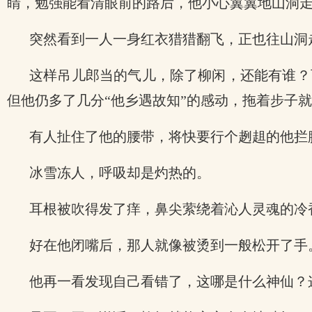
睛，勉强能看清眼前的路后，他小心翼翼地山洞
突然看到一人一身红衣猎猎翻飞，正也往山洞
这样吊儿郎当的气儿，除了柳闲，还能有谁？
但他仍多了几分“他乡遇故知”的感动，拖着步子
有人扯住了他的腰带，将快要行个趔趄的他拦
冰雪冻人，呼吸却是灼热的。
耳根被吹得发了痒，鼻尖萦绕着沁人灵魂的冷
好在他闭嘴后，那人就像被烫到一般松开了手
他再一看发现自己看错了，这哪是什么神仙？