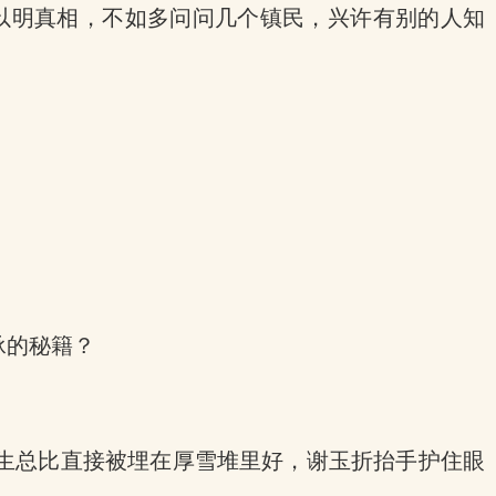
以明真相，不如多问问几个镇民，兴许有别的人知
。
承的秘籍？
生总比直接被埋在厚雪堆里好，谢玉折抬手护住眼