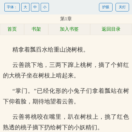
字体：
大
中
小
护眼
关灯
第1章
首页
书架
加入书签
返回目录
精拿着瓢舀水给重山浇树根。
云善跳下地，三两下蹿上桃树，摘了个鲜红
的大桃子坐在树枝上啃起来。
“掌门。”已经化形的小兔子们拿着瓢站在树
下仰着脸，期待地望着云善。
云善将桃咬在嘴里，趴在树枝上，挑了红色
熟透的桃子摘下扔给树下的小妖精们。