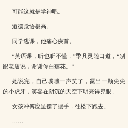
可能这就是学神吧。
道德觉悟极高。
同学逃课，他痛心疾首。
“英语课，听也听不懂，”季凡灵随口道，“别
跟老唐说，谢谢你白莲花。”
她说完，自己噗嗤一声笑了，露出一颗尖尖
的小虎牙，笑容在阴沉的天空下明亮得晃眼。
女孩冲傅应呈摆了摆手，往楼下跑去。
……