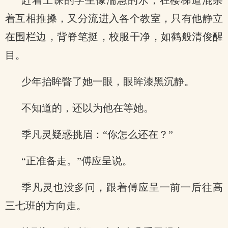
赶着上课的学生像湍急的水，在楼梯道混杂
着互相推搡，又分流进入各个教室，只有他静立
在围栏边，背脊笔挺，校服干净，如鹤般清俊醒
目。
少年抬眸瞥了她一眼，眼眸漆黑沉静。
不知道的，还以为他在等她。
季凡灵疑惑挑眉：“你怎么还在？”
“正准备走。”傅应呈说。
季凡灵也没多问，跟着傅应呈一前一后往高
三七班的方向走。