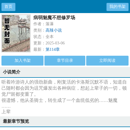
首页
我的书架
病弱魅魔不想修罗场
作者：落瀑
类别：
高辣小说
状态：全本
更新：2025-03-06
最新：
第114章
加入书架
章节目录
立即阅读
小说简介
听着吟游诗人的强劲新曲，刚复活的卡洛斯沉默不语，知道自
己随时都会因为诅咒爆发出各种病症，想起上辈子的一切，顿
觉尸斑都变重了。
很遗憾，他从圣骑士，转生成了一个血统低劣的……魅魔
……
上辈
最新章节预览