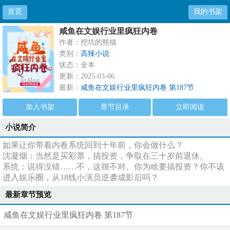
首页
我的书架
咸鱼在文娱行业里疯狂内卷
作者：挖坑的熊猫
类别：
高辣小说
状态：全本
更新：2025-03-06
最新：
咸鱼在文娱行业里疯狂内卷 第187节
加入书架
章节目录
立即阅读
小说简介
如果让你带着内卷系统回到十年前，你会做什么？
沈凝烟：当然是买彩票，搞投资，争取在三十岁前退休。
系统：说得没错……不，这很不对。你为啥要搞投资？你不该
进入娱乐圈，从18线小演员逆袭成影后吗？
最新章节预览
咸鱼在文娱行业里疯狂内卷 第187节