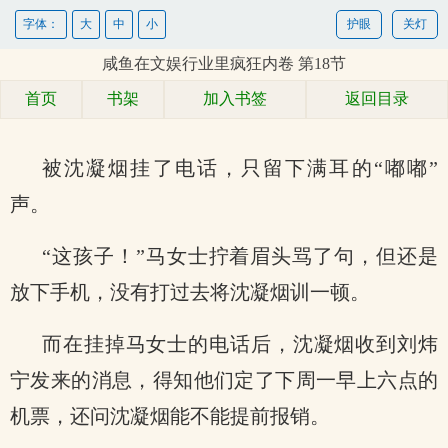
字体：
大
中
小
护眼
关灯
咸鱼在文娱行业里疯狂内卷 第18节
首页
书架
加入书签
返回目录
被沈凝烟挂了电话，只留下满耳的“嘟嘟”
声。
“这孩子！”马女士拧着眉头骂了句，但还是
放下手机，没有打过去将沈凝烟训一顿。
而在挂掉马女士的电话后，沈凝烟收到刘炜
宁发来的消息，得知他们定了下周一早上六点的
机票，还问沈凝烟能不能提前报销。