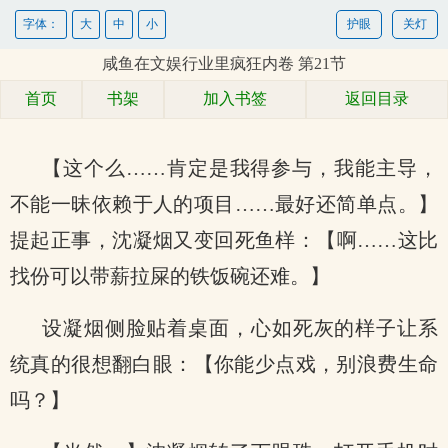
字体：
大
中
小
护眼
关灯
咸鱼在文娱行业里疯狂内卷 第21节
首页
书架
加入书签
返回目录
【这个么……肯定是我得参与，我能主导，
不能一昧依赖于人的项目……最好还简单点。】
提起正事，沈凝烟又变回死鱼样：【啊……这比
找份可以带薪拉屎的铁饭碗还难。】
设凝烟侧脸贴着桌面，心如死灰的样子让系
统真的很想翻白眼：【你能少点戏，别浪费生命
吗？】