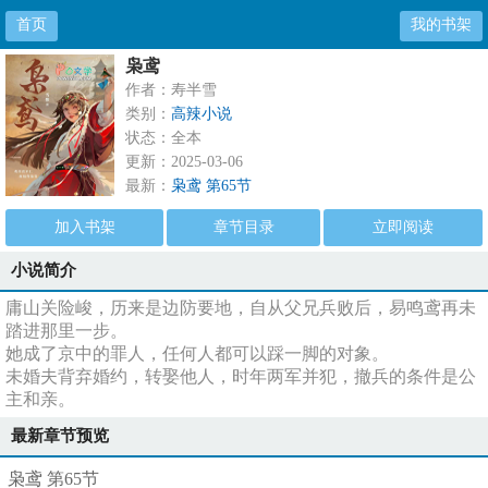
首页
我的书架
枭鸢
作者：寿半雪
类别：
高辣小说
状态：全本
更新：2025-03-06
最新：
枭鸢 第65节
加入书架
章节目录
立即阅读
小说简介
庸山关险峻，历来是边防要地，自从父兄兵败后，易鸣鸢再未
踏进那里一步。
她成了京中的罪人，任何人都可以踩一脚的对象。
未婚夫背弃婚约，转娶他人，时年两军并犯，撤兵的条件是公
主和亲。
最新章节预览
枭鸢 第65节