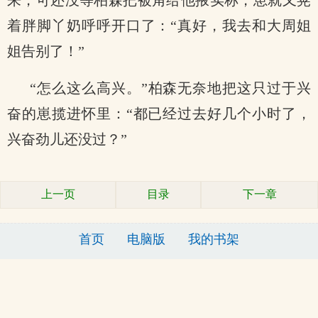
来，可还没等柏森把被角给他掖实称，崽就又晃
着胖脚丫奶呼呼开口了：“真好，我去和大周姐
姐告别了！”
“怎么这么高兴。”柏森无奈地把这只过于兴
奋的崽揽进怀里：“都已经过去好几个小时了，
兴奋劲儿还没过？”
上一页
目录
下一章
首页
电脑版
我的书架