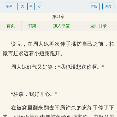
字体：
大
中
小
护眼
关灯
第41章
首页
书架
加入书签
返回目录
说完，在周大妮再次伸手揉搓自己之前，柏
微言赶紧迈着小短腿跑开。
周大妮好气又好笑：“我也没想送你啊。”
……
“柏森，我好开心。”
在被窝里翻来翻去闹腾许久的崽终于停了下