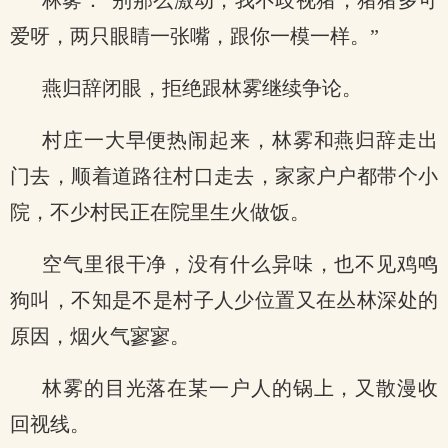
林雾：“别那么激动，我不歧视猪，猪猪多可
爱呀，两只眼睛一张嘴，跟你一模一样。”
燕归辞闭眼，拒绝跟林雾继续争论。
村庄一大早便热闹起来，林雾和燕归辞走出
门去，顺着道路往村口走去，家家户户都带个小
院，不少村民正在院里生火做饭。
空气里很干净，没有什么异味，也不见鸡鸣
狗叫，不知是不是村子人少位置又在丛林深处的
原因，烟火气寥寥。
林雾的目光落在某一户人的锅上，又散漫收
回视线。