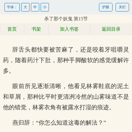
字体：
大
中
小
护眼
关灯
杀了那个妖鬼 第15节
首页
书架
加入书签
返回目录
辞舌头都快要被苦麻了，还是咬着牙咀嚼灵
药，随着药汁下肚，那种手脚酸软的感觉缓解许
多。
眼前所见逐渐清晰，他看见林雾鞋底的泥土
和草屑，那种比平时更清冽冷然的山雾味道不是
他的错觉，林雾衣角有被露水打湿的痕迹。
燕归辞：“你怎么知道这毒的解法？”