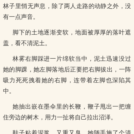
林子里悄无声息，除了两人走路的动静之外，没
有一点声音。
脚下的土地逐渐变软，地面被厚厚的落叶遮
盖，看不清泥土。
林雾右脚踩进一片绵软当中，泥土迅速没过
她的脚踝，她左脚落地后正要把右脚拔出，一阵
吸力死死拽着她的右脚，连带着左脚也深陷其
中。
她抽出嵌在墨伞里的长鞭，鞭子甩出一把缠
住旁边的树木，用力一扯将自己拉出沼泽。
鞋子粘着泥浆，又重又臭，她随手施了个清