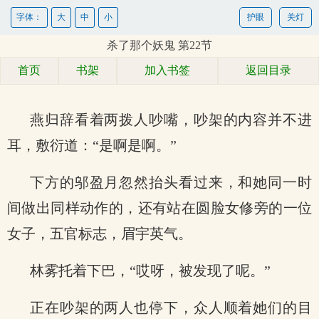
字体：
大
中
小
护眼
关灯
杀了那个妖鬼 第22节
首页
书架
加入书签
返回目录
燕归辞看着两拨人吵嘴，吵架的内容并不进
耳，敷衍道：“是啊是啊。”
下方的邬盈月忽然抬头看过来，和她同一时
间做出同样动作的，还有站在圆脸女修旁的一位
女子，五官标志，眉宇英气。
林雾托着下巴，“哎呀，被发现了呢。”
正在吵架的两人也停下，众人顺着她们的目