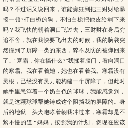
吗？不过话又说回来，谁能癫狂到把三财财给暴
揍一顿?打白栀的狗，不怕白栀把他皮给剥下来
吗？我飞快的朝着洞口飞过去，三财财在身后穷
追不舍，就在我快要飞出去的时候，我的脑袋突
然撞到了屏障一类的东西，猝不及防的被弹回来
了。“寒霜，你在搞什么?”我揉着脑门，看向洞口
的寒霜。我在看着她，她也在看着我。寒霜没有
灵根，已经没有灵力能构建一个屏障了，但此时
她手里悬浮着一个奶白色的球球，我能感觉到，
就是这颗球球帮她铸成这个阻挡我的屏障的。身
后的地狱三头犬咆哮着朝我冲过来，寒霜却是不
紧不慢的道:“妈妈，按照我的计划，您现在应该