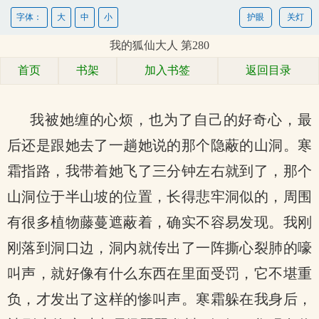
字体：
大
中
小
护眼
关灯
我的狐仙大人 第280
首页
书架
加入书签
返回目录
我被她缠的心烦，也为了自己的好奇心，最
后还是跟她去了一趟她说的那个隐蔽的山洞。寒
霜指路，我带着她飞了三分钟左右就到了，那个
山洞位于半山坡的位置，长得悲牢洞似的，周围
有很多植物藤蔓遮蔽着，确实不容易发现。我刚
刚落到洞口边，洞内就传出了一阵撕心裂肺的嚎
叫声，就好像有什么东西在里面受罚，它不堪重
负，才发出了这样的惨叫声。寒霜躲在我身后，