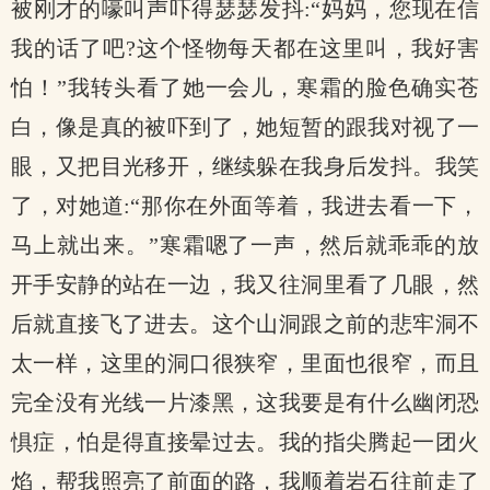
被刚才的嚎叫声吓得瑟瑟发抖:“妈妈，您现在信
我的话了吧?这个怪物每天都在这里叫，我好害
怕！”我转头看了她一会儿，寒霜的脸色确实苍
白，像是真的被吓到了，她短暂的跟我对视了一
眼，又把目光移开，继续躲在我身后发抖。我笑
了，对她道:“那你在外面等着，我进去看一下，
马上就出来。”寒霜嗯了一声，然后就乖乖的放
开手安静的站在一边，我又往洞里看了几眼，然
后就直接飞了进去。这个山洞跟之前的悲牢洞不
太一样，这里的洞口很狭窄，里面也很窄，而且
完全没有光线一片漆黑，这我要是有什么幽闭恐
惧症，怕是得直接晕过去。我的指尖腾起一团火
焰，帮我照亮了前面的路，我顺着岩石往前走了