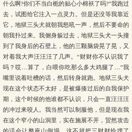
什么啊?你们不当白栀的贴心小棉袄了吗?”我跑过
去，试图给它注入一点灵力。但是还没等我靠近
它，地狱三头犬就朝我怒吼一声，然后不要命的
朝我扑过来。我侧身躲过去，地狱三头犬一头撞
到了我身后的石壁上，他的三颗脑袋晃了晃，又
对着我大声汪汪汪了几声。“财财你不认识我了
吗？哎…算了，白喂你吃那么多大鸡腿了…”我
嘴里说着吐槽的话，然后转身就跑。地狱三头犬
现在这个状态不太好，是被爆揍过后的自我保护
期，这个时候的他谁都不认识，只会一直汪汪汪
的冲过来咬人。我当然可以制服他，但是现在我
在这个窄小的山洞里，实在施展不开，贸然攻击
的话会让整座山倒塌，这不就把三财财给埋了