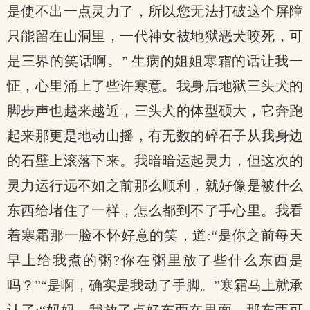
是使不出一点灵力了，所以您无法打破这个屏障
只能留在山洞里，一代神女被地狱恶犬咬死，可
是三界的笑话啊。” 生病的姐姐寒霜的话让我一
怔，心里涌上了些许寒意。我身后地狱三头犬的
脚步声也越来越近，三头犬的体型硕大，它奔跑
起来那更是地动山摇，有无数的碎石子从我身边
的石壁上滚落下来。我暗暗运起灵力，但这次的
灵力运行远不如之前那么顺利，就好像是被什么
东西给堵住了一样，怎么都到不了手心里。我看
着寒霜那一脸不怀好意的笑，道:“是你之前每天
早上给我煮的粥?你在粥里放了些什么东西是
吗？”“是啊，确实是我动了手脚。”寒霜马上就承