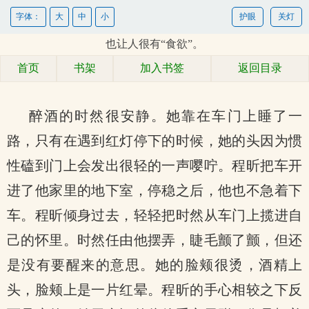
字体：
大
中
小
护眼
关灯
也让人很有“食欲”。
首页
书架
加入书签
返回目录
醉酒的时然很安静。她靠在车门上睡了一
路，只有在遇到红灯停下的时候，她的头因为惯
性磕到门上会发出很轻的一声嘤咛。程昕把车开
进了他家里的地下室，停稳之后，他也不急着下
车。程昕倾身过去，轻轻把时然从车门上揽进自
己的怀里。时然任由他摆弄，睫毛颤了颤，但还
是没有要醒来的意思。她的脸颊很烫，酒精上
头，脸颊上是一片红晕。程昕的手心相较之下反