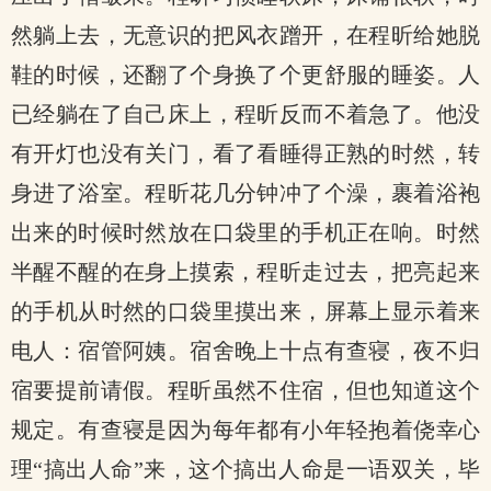
然躺上去，无意识的把风衣蹭开，在程昕给她脱
鞋的时候，还翻了个身换了个更舒服的睡姿。人
已经躺在了自己床上，程昕反而不着急了。他没
有开灯也没有关门，看了看睡得正熟的时然，转
身进了浴室。程昕花几分钟冲了个澡，裹着浴袍
出来的时候时然放在口袋里的手机正在响。时然
半醒不醒的在身上摸索，程昕走过去，把亮起来
的手机从时然的口袋里摸出来，屏幕上显示着来
电人：宿管阿姨。宿舍晚上十点有查寝，夜不归
宿要提前请假。程昕虽然不住宿，但也知道这个
规定。有查寝是因为每年都有小年轻抱着侥幸心
理“搞出人命”来，这个搞出人命是一语双关，毕