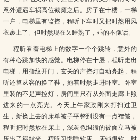
意外遭遇车祸高位截瘫之后。房子在十楼，一梯
一户，电梯里有监控，程昕下车时又把时然用风
衣裹上了。但时然现在又睡熟了，乖的不像话。
程昕看着电梯上的数字一个个跳转，意外的
有种心跳加快的感觉。电梯停在十层，程昕走出
电梯，用指纹开门，玄关的声控灯自动亮起。程
昕还算从容的换了鞋，抱着时然走进卧室。卧室
里装的不是声控灯，房间里只有从外面走廊上照
进来的一点亮光。今天上午家政刚来打扫过卫
生，新换上去的床单被子平整到没有一点褶皱，
程昕把时然放在床上，深灰色绸缎的被面立马被
压出了褶皱来。程昕习惯睡软床，床铺很软，时