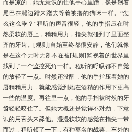
而是凉的，她无意识的往他手心里蹭，像是翘着
尾巴在腿边蹭来蹭去等着被撸的猫咪一样。“怎
么这么乖？”程昕的声音很轻，他的手指压在时
然柔软的唇上，稍稍用力，指尖就碰到了里面整
齐的牙齿。[规则]自始至终都很安静，他们就像
是在这个无时无刻不在被[规则]监视着的世界里
找到了一个监控死角一样。程昕的呼吸都不自觉
的放轻了一点。时然还没醒，他的手指压着她的
唇稍稍用力，就能感觉到她在酒精的作用下更高
一些的温度。再往里一点，他的手指被时然的牙
齿轻轻咬住了。但她大概还是觉得不对劲，下意
识的用舌头来舔他。湿湿软软的感觉在指尖一带
而过，程昕顿了一下，有种莫名的战栗。车外的