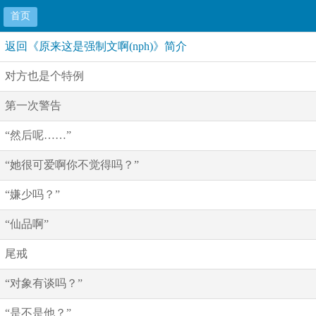
首页
返回《原来这是强制文啊(nph)》简介
对方也是个特例
第一次警告
“然后呢……”
“她很可爱啊你不觉得吗？”
“嫌少吗？”
“仙品啊”
尾戒
“对象有谈吗？”
“是不是他？”